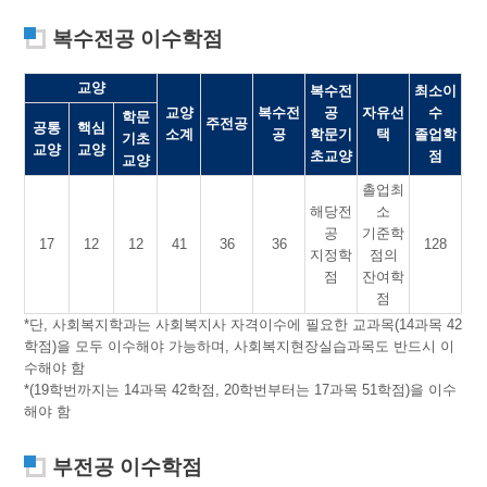
복수전공 이수학점
교양
복수전
최소이
교양
복수전
공
자유선
수
학문
주전공
공통
핵심
소계
공
학문기
택
졸업학
기초
교양
교양
초교양
점
교양
촐업최
해당전
소
공
기준학
17
12
12
41
36
36
128
지정학
점의
점
잔여학
점
*단, 사회복지학과는 사회복지사 자격이수에 필요한 교과목(14과목 42
학점)을 모두 이수해야 가능하며, 사회복지현장실습과목도 반드시 이
수해야 함
*(19학번까지는 14과목 42학점, 20학번부터는 17과목 51학점)을 이수
해야 함
부전공 이수학점