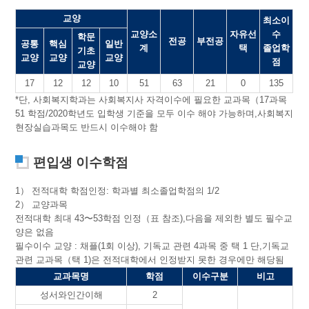
교양
최소이
교양소
자유선
수
학문
전공
부전공
공통
핵심
일반
계
택
졸업학
기초
교양
교양
교양
점
교양
17
12
12
10
51
63
21
0
135
*단, 사회복지학과는 사회복지사 자격이수에 필요한 교과목（17과목
51 학점/2020학년도 입학생 기준을 모두 이수 해야 가능하며,사회복지
현장실습과목도 반드시 이수해야 함
편입생 이수학점
1） 전적대학 학점인정: 학과별 최소졸업학점의 1/2
2） 교양과목
전적대학 최대 43〜53학점 인정（표 참조),다음을 제외한 별도 필수교
양은 없음
필수이수 교양 : 채플(1회 이상), 기독교 관련 4과목 중 택 1 단,기독교
관련 교과목（택 1)은 전적대학에서 인정받지 못한 경우에만 해당됨
교과목명
학점
이수구분
비고
성서와인간이해
2