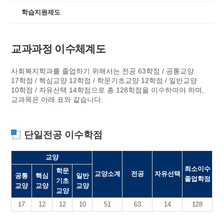
학습지원제도
교과과정 이수체계도
사회복지학과를 졸업하기 위해서는 전공 63학점 / 공통교양
17학점 / 핵심교양 12학점 / 학문기초교양 12학점 / 일반교양
10학점 / 자유선택 14학점으로 총 128학점을 이수하여야 하며,
교과목은 아래 표와 같습니다.
단일전공 이수학점
교양
최소이수
학문
교양소계
전공
자유선택
공통
핵심
일반
졸업학점
기초
교양
교양
교양
교양
17
12
12
10
51
63
14
128