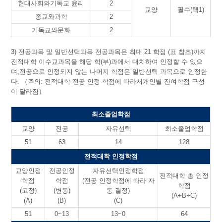
현대사회와기독교 윤리
2
교양
필수(택1)
종교와과학
2
기독교와문화
2
3) 전공과목 및 일반선택과목 전공과목은 최대 21 학점 (표 참조)까지
전적대학 이수교과목을 해당 학(부)과에서 대치하여 인정할 수 있으
며,전공으로 인정되지 않는 나머지 학점은 일반선택 과목으로 인정한
다. （주의: 전적대학 전공 인정 학점에 따라서개인별 잔여학점 구성
이 달라짐）
최소졸업학점
교양
전공
자유선택
최소졸업학점
51
63
14
128
전적대학 인정학점
교양인정
전공인정
자유선택인정학점
전적대학 총 인정
학점
학점
(전공 인정학점에 따라 자
학점
(고정)
(변동)
동 결정)
(A+B+C)
(A)
(B)
(C)
51
0~13
13~0
64