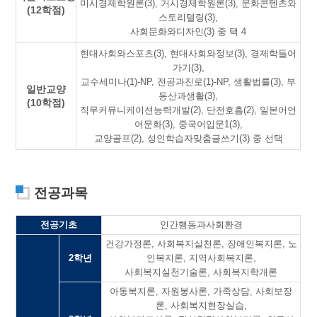
미시경제학원론(3), 거시경제학원론(3), 문화콘텐츠와
(12학점)
스토리텔링(3),
사회문화와디자인(3) 중 택 4
현대사회와스포츠(3), 현대사회와정보(3), 경제학들어
가기(3),
교수세미나(1)-NP, 전공과진로(1)-NP, 생활법률(3), 부
일반교양
동산과생활(3),
(10학점)
직무커뮤니케이션능력개발(2), 단전호흡(2), 일본어언
어문화(3), 중국어입문1(3),
교양골프(2), 성인학습자맞춤글쓰기(3) 중 선택
전공과목
전공기초
인간행동과사회환경
건강가정론, 사회복지실천론, 장애인복지론, 노
2학년
인복지론, 지역사회복지론,
사회복지실천기술론, 사회복지학개론
아동복지론, 자원봉사론, 가족상담, 사회보장
론, 사회복지현장실습,