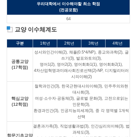
우리대학에서 이수해야할 최소 학점
(전공포함)
64
교양 이수체계도
구분
1학년
2학년
3학년
4학년
성서와인간이해(2), 채플(0.5*4/NP), 종교와과학(2), 글
쓰기(3), 발표와토의(3),
공통교양
영어1(2), 영어2(2), 영어회화1(1), 영어회화2(1),
(17학점)
4차산업혁명과미래사회진로선택(2)-NP, 디지털리터러
시의이해(2)
철학과인간(3), 한국근현대사의이해(3), 민주주의와현
대사회(3),
핵심교양
여성·소수자·공동체(3), 글로벌 문화(3), 고전으로읽는
(12학점)
인문학(3),
환경과인간(3), 인공지능의세계(3), 중 각 영역별 1개씩
선택
결혼과가족(3), 직업생활과법(3), 인간심리의이해(3), 법
과제도(3),
학문기초교양