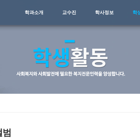
학과소개
교수진
학사정보
학
앨범