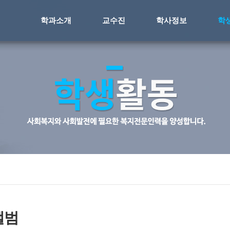
학과소개
교수진
학사정보
학
앨범