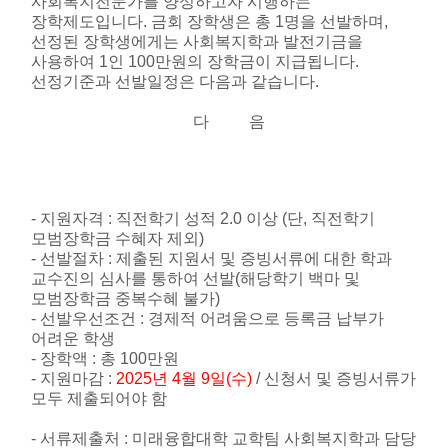
사회복지전문가를 양성하고자 시행하는
장학제도입니다
.
금회 장학생은 총
1
명을 선발하며
,
선정된 장학생에게는 사회복지학과 발전기금을
사용하여
1
인
100
만원의 장학금이 지급됩니다
.
선정기준과 선발일정은 다음과 같습니다
.
다 음
-
지원자격
:
직전학기 성적
2.0
이상
(
단
,
직전학기
모범장학금 수혜자 제외
)
-
선발절차
:
제출된 지원서 및 증빙서류에 대한 학과
교수진의 심사를 통하여 선발
(
해당학기 백마 및
모범장학금 중복수혜 불가
)
-
선발우선조건
:
경제적 어려움으로 등록금 납부가
어려운 학생
-
장학액
:
총
100
만원
-
지원마감
:
2025
년
4
월
9
일
(
수
)
/
신청서 및 증빙서류가
모두 제출되어야 함
-
서류제출처
:
미래융합대학 교학팀 사회복지학과 담당