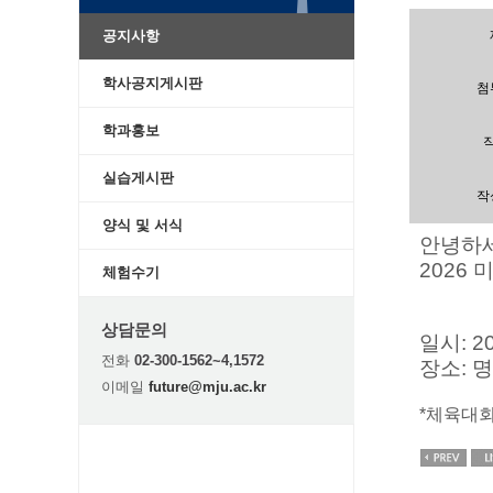
공지사항
학사공지게시판
첨
학과홍보
실습게시판
작
양식 및 서식
안녕하
2026
체험수기
상담문의
일시: 20
전화
02-300-1562~4,1572
장소: 
이메일
future@mju.ac.kr
*체육대회