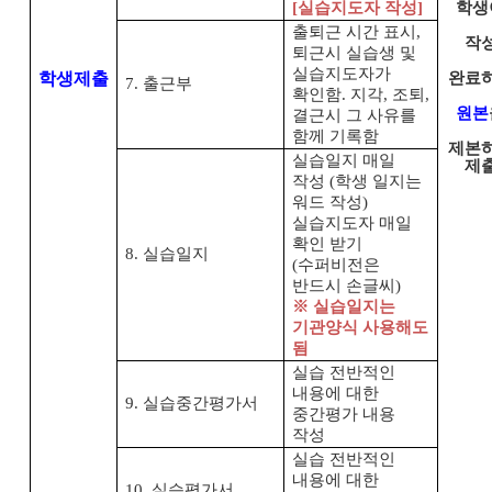
[
실습지도자 작성
]
학생
출퇴근 시간 표시
,
작
퇴근시 실습생 및
실습지도자가
학생제출
완료
7.
출근부
확인함
.
지각
,
조퇴
,
원본
결근시 그 사유를
함께 기록함
제본
실습일지 매일
제
작성
(
학생 일지는
워드 작성
)
실습지도자 매일
확인 받기
8.
실습일지
(
수퍼비전은
반드시 손글씨
)
※
실습일지는
기관양식 사용해도
됨
실습 전반적인
내용에 대한
9.
실습중간평가서
중간평가 내용
작성
실습 전반적인
내용에 대한
10.
실습평가서