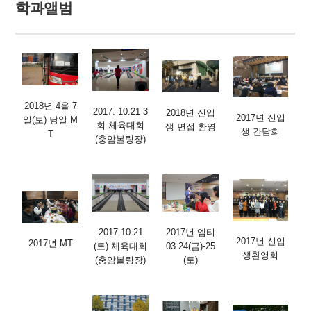
학과앨범
2018년 4울 7
2017. 10.21 3
2018년 신입
2017년 신입
일(토) 당일 M
회 체육대회
생 면접 환영
생 간담회
T
(충암볼링장)
2017.10.21
2017년 엠티
2017년 신입
2017년 MT
(토) 체육대회
03.24(금)-25
생환영회
(충암볼링장)
(토)