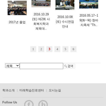
2016.10.29
2016.05.17~1
2016.10.08
(토) 제2회 사
9(화~목) 청바
(토) 수시면접
2017년 졸업
회복지학과
지축제 "Th..
안내
체육대..
1
2
3
4
5
6
학과소개
미래학습진로센터
오시는길
Follow Us