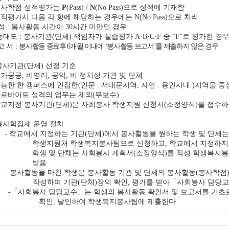
봉사학점 성적평가는
으로 성적에 기재함
P
(Pass) /
N
(No Pass)
적평가시 다음 각 항에 해당하는 경우에는
으로 처리
N(No Pass)
 석
봉사활동 시간이
시간 미만인 경우
:
30
동태도
봉사기관
단체
책임자가 실습평가
중
로 평가한 경
:
(
)
A·B·C·F
“F”
고 서
봉사활동 종료후
개월 이내에
봉사활동 보고서
를 제출하지 않은 경우
:
6
‘
’
봉사기관
단체
선정 기준
(
)
국가공공
비영리
공익
비 정치성 기관 및 단체
,
,
,
능한 한 캠퍼스에 인접한
인문
서대문지역
자연
용인시내
지역을 중
(
:
,
:
)
르바이트 성격의 업무는 제외
무보수
(
)
교지정 봉사기관
단체
은 사회봉사 학생지원 신청서
소정양식
를 접수하
(
)
(
)
봉사학점제 운영 절차
학교에서 지정하는 기관
단체
에서 봉사활동을 원하는 학생 및 단체
-
(
)
학생지원처 학생복지봉사팀으로 신청하고
학교에서 지정하지
,
학생 및 단체는 사회봉사 계획서
소정양식
를 작성 학생복지
(
)
받음
봉사활동을 마친 학생은 봉사활동 기관 및 단체의 봉사활동
봉사학점
-
(
작성하여 기관
단체
장의 확인
평가를 받아
「
사회봉사 담당
(
)
,
「
사회봉사 담당교수
」
는 학생의 봉사활동 확인서 및 보고서를 기초
-
확인
날인하여 학생복지봉사팀에 제출한다
,