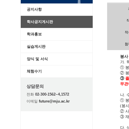
공지사항
학사공지게시판
작
학과홍보
첨
실습게시판
봉사
양식 및 서식
가
.
①
봉
체험수기
②
봉
③
무관
상담문의
전화
02-300-1562~4,1572
나
.
①
봉
이메일
future@mju.ac.kr
봉
(
②
③
재
다
.