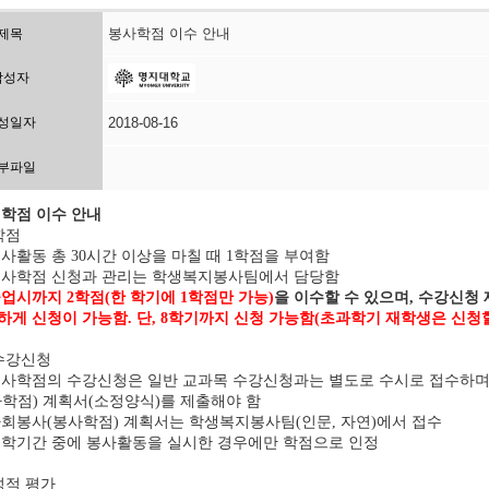
봉사학점 이수 안내
제목
작성자
성일자
2018-08-16
부파일
 학점 이수 안내
학점
사활동 총
시간 이상을 마칠 때
학점을 부여함
30
1
사학점 신청과 관리는 학생복지봉사팀에서 담당함
졸업시까지
학점
한 학기에
학점만 가능
을 이수할 수 있으며
수강신청 
2
(
1
)
,
하게 신청이 가능함
단
학기까지 신청 가능함
초과학기 재학생은 신청할
.
, 8
(
수강신청
사학점의 수강신청은 일반 교과목 수강신청과는 별도로 수시로 접수하
사학점
계획서
소정양식
를 제출해야 함
)
(
)
사회봉사
봉사학점
계획서는 학생복지봉사팀
인문
자연
에서 접수
(
)
(
,
)
학기간 중에 봉사활동을 실시한 경우에만 학점으로 인정
성적 평가