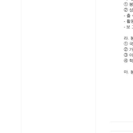
①
②
성
출
-
활
-
보 
-
라
.
①
②
가
③
아
④
학
마
.